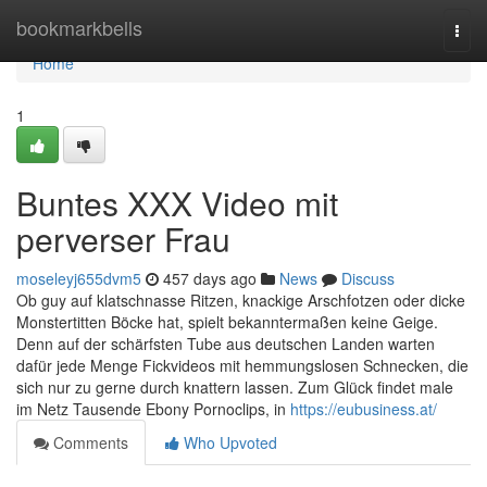
Home
bookmarkbells
Togg
navi
Home
1
Buntes XXX Video mit
perverser Frau
moseleyj655dvm5
457 days ago
News
Discuss
Ob guy auf klatschnasse Ritzen, knackige Arschfotzen oder dicke
Monstertitten Böcke hat, spielt bekanntermaßen keine Geige.
Denn auf der schärfsten Tube aus deutschen Landen warten
dafür jede Menge Fickvideos mit hemmungslosen Schnecken, die
sich nur zu gerne durch knattern lassen. Zum Glück findet male
im Netz Tausende Ebony Pornoclips, in
https://eubusiness.at/
Comments
Who Upvoted