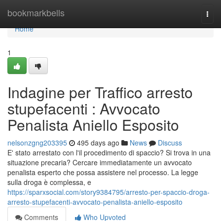
Home
bookmarkbells
Togg
navi
Home
1
Indagine per Traffico arresto
stupefacenti : Avvocato
Penalista Aniello Esposito
nelsonzgng203395
495 days ago
News
Discuss
E' stato arrestato con l'il procedimento di spaccio? Si trova in una
situazione precaria? Cercare immediatamente un avvocato
penalista esperto che possa assistere nel processo. La legge
sulla droga è complessa, e
https://sparxsocial.com/story9384795/arresto-per-spaccio-droga-
arresto-stupefacenti-avvocato-penalista-aniello-esposito
Comments
Who Upvoted