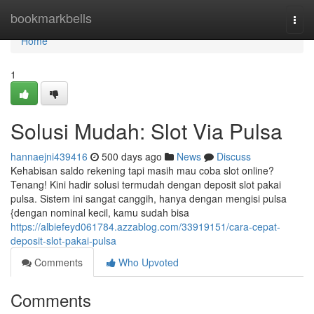
Home
bookmarkbells
Togg
navi
Home
1
Solusi Mudah: Slot Via Pulsa
hannaejni439416
500 days ago
News
Discuss
Kehabisan saldo rekening tapi masih mau coba slot online?
Tenang! Kini hadir solusi termudah dengan deposit slot pakai
pulsa. Sistem ini sangat canggih, hanya dengan mengisi pulsa
{dengan nominal kecil, kamu sudah bisa
https://albiefeyd061784.azzablog.com/33919151/cara-cepat-
deposit-slot-pakai-pulsa
Comments
Who Upvoted
Comments