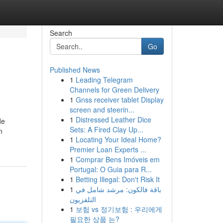
Search
Go
Published News
1
Leading Telegram
Channels for Green Delivery
1
Gnss receiver tablet Display
screen and steerin...
1
Distressed Leather Dice
de
Sets: A Fired Clay Up...
n
1
Locating Your Ideal Home?
Premier Loan Experts ...
1
Comprar Bens Imóveis em
Portugal: O Guia para R...
1
Betting Illegal: Don't Risk It
1
باقة فالكون: مرشد شامل في
التلفزيون
1
보험 vs 정기보험 : 우리에게
필요한 상품 는?