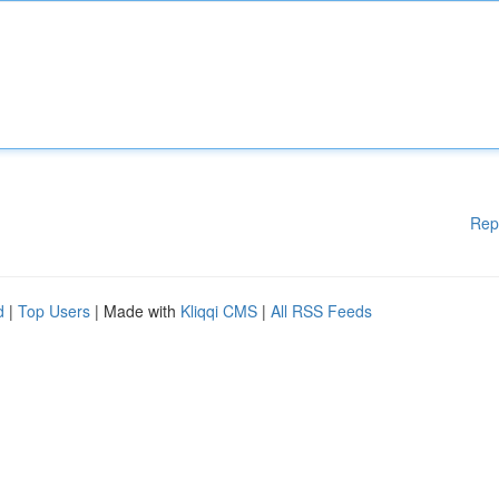
Rep
d
|
Top Users
| Made with
Kliqqi CMS
|
All RSS Feeds