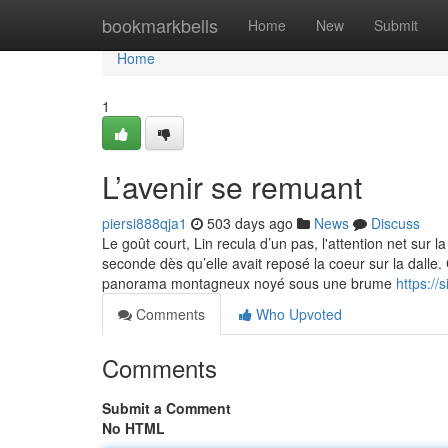
Home
bookmarkbells
Home
New
Submit
Home
1
L’avenir se remuant
piersi888qja1
503 days ago
News
Discuss
Le goût court, Lin recula d’un pas, l'attention net sur
seconde dès qu’elle avait reposé la coeur sur la dalle. 
panorama montagneux noyé sous une brume
https:/
Comments
Who Upvoted
Comments
Submit a Comment
No HTML