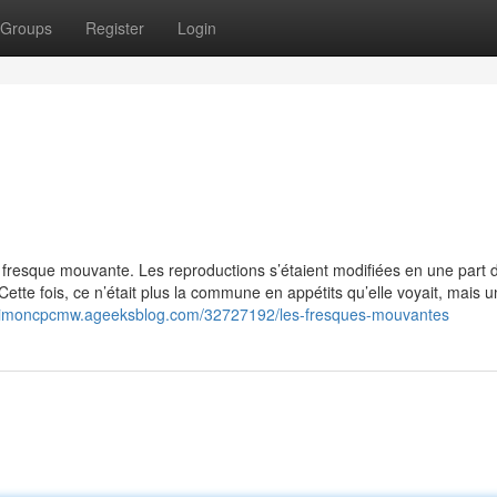
Groups
Register
Login
 la fresque mouvante. Les reproductions s’étaient modifiées en une part 
Cette fois, ce n’était plus la commune en appétits qu’elle voyait, mais u
/simoncpcmw.ageeksblog.com/32727192/les-fresques-mouvantes