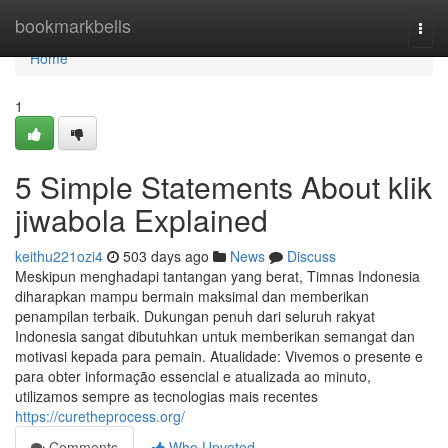
Home
bookmarkbells
Togg
navi
Home
1
5 Simple Statements About klik
jiwabola Explained
keithu221ozi4
503 days ago
News
Discuss
Meskipun menghadapi tantangan yang berat, Timnas Indonesia
diharapkan mampu bermain maksimal dan memberikan
penampilan terbaik. Dukungan penuh dari seluruh rakyat
Indonesia sangat dibutuhkan untuk memberikan semangat dan
motivasi kepada para pemain. Atualidade: Vivemos o presente e
para obter informação essencial e atualizada ao minuto,
utilizamos sempre as tecnologias mais recentes
https://curetheprocess.org/
Comments
Who Upvoted