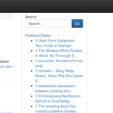
Search
Go
Published News
1
Used Farm Equipment:
Your Guide to Savings
1
The Whiskey White Packed
In Bond: An Thorough E...
1
ผลบอลสด: อัปเดตสกอร์ล่าสุด
bietet
ทุกคู่!
6/in-den-
1
nohuwin – Đăng Nhập
Nhanh, Khám Phá Kho Game
Đ...
1
established association
between inhaling smo...
1
Entrümpelung Kaufbeuren:
Schnell & Zuverlässig ...
1
The amazing ways that
musical guideline creates...