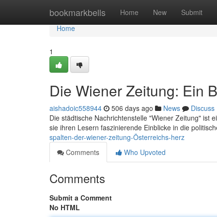
Home
bookmarkbells
Home
New
Submit
Home
1
Die Wiener Zeitung: Ein B
aishadoic558944
506 days ago
News
Discuss
Die städtische Nachrichtenstelle "Wiener Zeitung" ist 
sie ihren Lesern faszinierende Einblicke in die politisc
spalten-der-wiener-zeitung-Österreichs-herz
Comments
Who Upvoted
Comments
Submit a Comment
No HTML