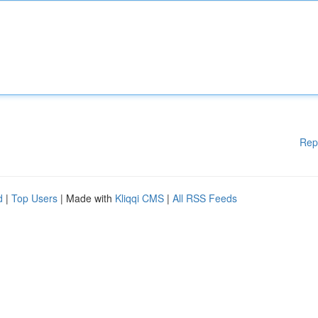
Rep
d
|
Top Users
| Made with
Kliqqi CMS
|
All RSS Feeds