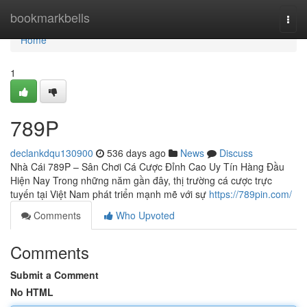
Home
bookmarkbells
Togg
navi
Home
1
789P
declankdqu130900
536 days ago
News
Discuss
Nhà Cái 789P – Sân Chơi Cá Cược Đỉnh Cao Uy Tín Hàng Đầu
Hiện Nay Trong những năm gần đây, thị trường cá cược trực
tuyến tại Việt Nam phát triển mạnh mẽ với sự
https://789pin.com/
Comments
Who Upvoted
Comments
Submit a Comment
No HTML