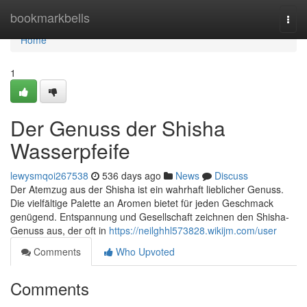
Home
bookmarkbells
Togg
navi
Home
1
Der Genuss der Shisha
Wasserpfeife
lewysmqoi267538
536 days ago
News
Discuss
Der Atemzug aus der Shisha ist ein wahrhaft lieblicher Genuss.
Die vielfältige Palette an Aromen bietet für jeden Geschmack
genügend. Entspannung und Gesellschaft zeichnen den Shisha-
Genuss aus, der oft in
https://neilghhl573828.wikijm.com/user
Comments
Who Upvoted
Comments