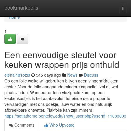
Home
bookmarkbells
Togg
navi
Home
1
Een eenvoudige sleutel voor
keuken wrappen prijs onthuld
elenal481ozi8
545 days ago
News
Discuss
Op een folie welke wij gebruiken blijven geen vingerafdrukken
achter. Voor de folie aangaande mindere capaciteit zal dit wel
plaatsvinden. Wanneer er toch viezigheid komt op een
keukenkastjes is het aanbevolen teneinde deze proper te
vervaardigen met ons doekje, lauw water en ons natuurlijk
afbreekbare ontvetter. Plakfolie kan zijn immers
https://setiathome.berkeley.edu/show_user.php?userid=11683803
Comments
Who Upvoted