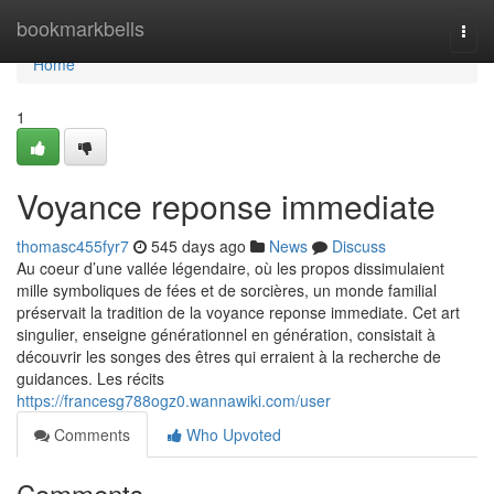
Home
bookmarkbells
Togg
navi
Home
1
Voyance reponse immediate
thomasc455fyr7
545 days ago
News
Discuss
Au coeur d’une vallée légendaire, où les propos dissimulaient
mille symboliques de fées et de sorcières, un monde familial
préservait la tradition de la voyance reponse immediate. Cet art
singulier, enseigne générationnel en génération, consistait à
découvrir les songes des êtres qui erraient à la recherche de
guidances. Les récits
https://francesg788ogz0.wannawiki.com/user
Comments
Who Upvoted
Comments