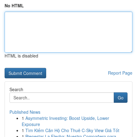
No HTML
HTML is disabled
Report Page
Search
Go
Published News
1
Asymmetric Investing: Boost Upside, Lower
Exposure
1
Tìm Kiếm Căn Hộ Cho Thuê C-Sky View Giá Tốt
1
Bienestar La Flecha: Nuestro Compañero para...