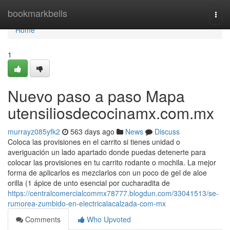
Home
bookmarkbells
Togg
navi
Home
1
Nuevo paso a paso Mapa
utensiliosdecocinamx.com.mx
murrayz085yfk2
563 days ago
News
Discuss
Coloca las provisiones en el carrito si tienes unidad o
averiguación un lado apartado donde puedas detenerte para
colocar las provisiones en tu carrito rodante o mochila. La mejor
forma de aplicarlos es mezclarlos con un poco de gel de aloe
orilla (1 ápice de unto esencial por cucharadita de
https://centralcomercialcommx78777.blogdun.com/33041513/se-
rumorea-zumbido-en-electricalacalzada-com-mx
Comments
Who Upvoted