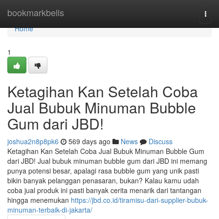
Home
bookmarkbells
Togg
navi
Home
1
Ketagihan Kan Setelah Coba
Jual Bubuk Minuman Bubble
Gum dari JBD!
joshua2n8p8pk6
569 days ago
News
Discuss
Ketagihan Kan Setelah Coba Jual Bubuk Minuman Bubble Gum
dari JBD! Jual bubuk minuman bubble gum dari JBD ini memang
punya potensi besar, apalagi rasa bubble gum yang unik pasti
bikin banyak pelanggan penasaran, bukan? Kalau kamu udah
coba jual produk ini pasti banyak cerita menarik dari tantangan
hingga menemukan
https://jbd.co.id/tiramisu-dari-supplier-bubuk-
minuman-terbaik-di-jakarta/