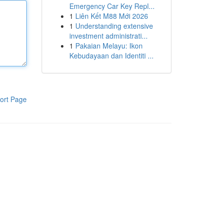
Emergency Car Key Repl...
1
Liên Kết M88 Mới 2026
1
Understanding extensive
investment administrati...
1
Pakaian Melayu: Ikon
Kebudayaan dan Identiti ...
ort Page