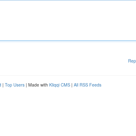
Rep
d
|
Top Users
| Made with
Kliqqi CMS
|
All RSS Feeds