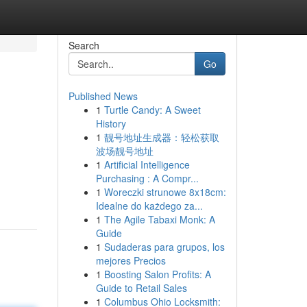
Search
Go
Published News
1
Turtle Candy: A Sweet
History
1
靓号地址生成器：轻松获取
波场靓号地址
1
Artificial Intelligence
Purchasing : A Compr...
1
Woreczki strunowe 8x18cm:
Idealne do każdego za...
1
The Agile Tabaxi Monk: A
Guide
1
Sudaderas para grupos, los
mejores Precios
1
Boosting Salon Profits: A
Guide to Retail Sales
1
Columbus Ohio Locksmith: