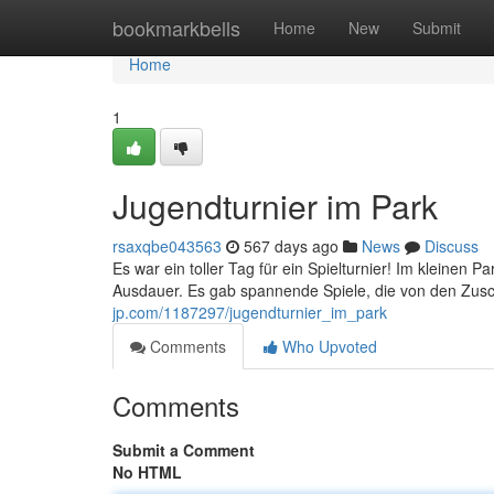
Home
bookmarkbells
Home
New
Submit
Home
1
Jugendturnier im Park
rsaxqbe043563
567 days ago
News
Discuss
Es war ein toller Tag für ein Spielturnier! Im kleinen 
Ausdauer. Es gab spannende Spiele, die von den Zusc
jp.com/1187297/jugendturnier_im_park
Comments
Who Upvoted
Comments
Submit a Comment
No HTML