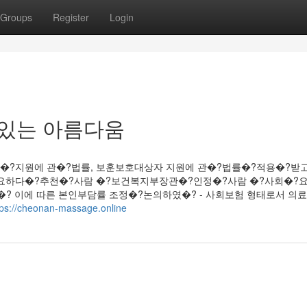
Groups
Register
Login
 있는 아름다움
 �?지원에 관�?법률, 보훈보호대상자 지원에 관�?법률�?적용�?받
요하다�?추천�?사람 �?보건복지부장관�?인정�?사람 �?사회�?
? 이에 따른 본인부담률 조정�?논의하였�? - 사회보험 형태로서 의
tps://cheonan-massage.online