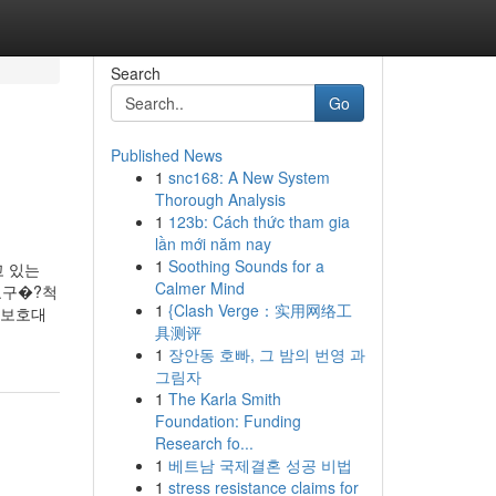
Search
Go
Published News
1
snc168: A New System
Thorough Analysis
1
123b: Cách thức tham gia
lần mới năm nay
1
Soothing Sounds for a
고 있는
Calmer Mind
요구�?척
1
{Clash Verge：实用网络工
료보호대
具测评
1
장안동 호빠, 그 밤의 번영 과
그림자
1
The Karla Smith
Foundation: Funding
Research fo...
1
베트남 국제결혼 성공 비법
1
stress resistance claims for