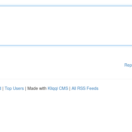
Rep
d
|
Top Users
| Made with
Kliqqi CMS
|
All RSS Feeds