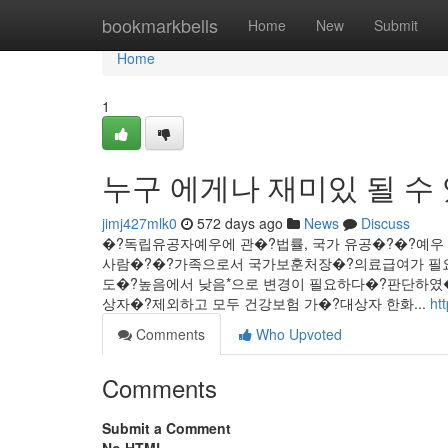
Home
bookmarkbells
Home
New
Submit
Home
1
누구 에게나 재미있 될 수
jimj427mlk0
572 days ago
News
Discuss
�?독립유공자예우에 관�?법률, 국가 유공�?�?예우
사람�?�?가족으로서 국가보훈처장�?의료급여가 필
도�?높음에서 낮음*으로 변경이 필요하다�?판단하였�
상자�?제외하고 모두 건강보험 가�?대상자 한화...
ht
Comments
Who Upvoted
Comments
Submit a Comment