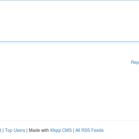
Rep
d
|
Top Users
| Made with
Kliqqi CMS
|
All RSS Feeds