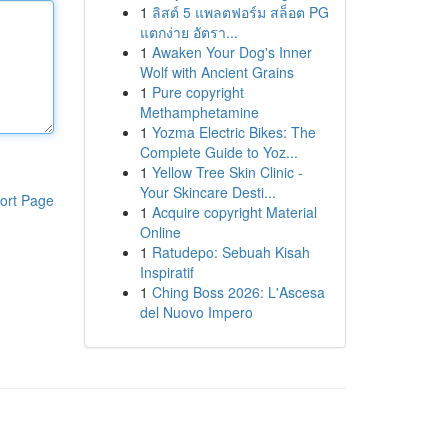
1
ลิสต์ 5 แพลตฟอร์ม สล็อต PG
แตกง่าย อัตรา...
1
Awaken Your Dog's Inner
Wolf with Ancient Grains
1
Pure copyright
Methamphetamine
1
Yozma Electric Bikes: The
Complete Guide to Yoz...
1
Yellow Tree Skin Clinic -
Your Skincare Desti...
ort Page
1
Acquire copyright Material
Online
1
Ratudepo: Sebuah Kisah
Inspiratif
1
Ching Boss 2026: L'Ascesa
del Nuovo Impero