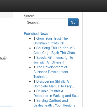
Search
Go
Published News
1
Grow Your Trust The
Christian Growth Cir...
1
Soi Song Thủ Lô Kép MB:
Cách Chọn Bạch Thủ Chắc...
1
Special Gift Items: Ignite
chuẩn
Joy with An Different
1
The Development of
Business Development
Techniq...
1
Discovering Shilajit: A
Complete Manual to Prop...
1
Reliable Painter &
Decorator in Woking and Su...
1
Serving Dartford and
Bexleyheath : Your Regiona...