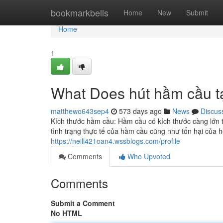
Home
bookmarkbells
Home
New
Submit
Home
1
What Does hút hầm cầu t
matthewo643sep4
573 days ago
News
Discus
Kích thước hầm cầu: Hầm cầu có kích thước càng lớn t
tình trạng thực tế của hầm cầu cũng như tổn hại của 
https://neill421oan4.wssblogs.com/profile
Comments
Who Upvoted
Comments
Submit a Comment
No HTML