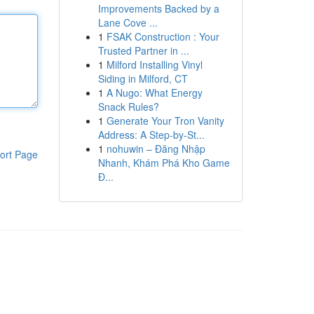
Improvements Backed by a
Lane Cove ...
1
FSAK Construction : Your
Trusted Partner in ...
1
Milford Installing Vinyl
Siding in Milford, CT
1
A Nugo: What Energy
Snack Rules?
1
Generate Your Tron Vanity
Address: A Step-by-St...
1
nohuwin – Đăng Nhập
ort Page
Nhanh, Khám Phá Kho Game
Đ...