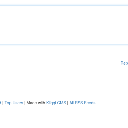
Rep
d
|
Top Users
| Made with
Kliqqi CMS
|
All RSS Feeds