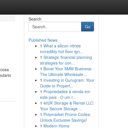
Search
Go
Published News
1
What a silicon nitride
incredibly hot floor ign...
1
Strategic financial planning
strategies for con...
1
Boost Your SMM Business:
 cosa
The Ultimate Wholesale...
butario
1
Investing in Gurugram: Your
Guide to Propert...
1
Propriedades à venda em
este país - O um r...
1
402K Storage & Rental LLC:
Your Secure Storage ...
1
Polymarket Promo Codes:
Unlock Exclusive Savings!
1
Modern Home