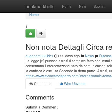
Home
bookmarkbells
Home
New
Submit
Home
1
Non nota Dettagli Circa rea
eugenem038ibb1
622 days ago
News
Discuss
La legge [5] punisce altresì il semplice fatto che inst
consentano l’intercettazione nato da comunicazioni telem
la confisca è esclusa Secondo la detta parte. Altresì, u
https://www.avvocatoesperto.com/internazionale-roma-
Comments
Who Upvoted
Comments
Submit a Comment