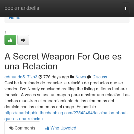
Home
bookmarkbells
Togg
navi
Home
1
A Secret Weapon For Que es
una Relacion
edmundo517izp3
776 days ago
News
Discuss
Casi he terminado de redactar la relación de productos que se
venden.I've Nearly concluded crafting the listing of items that are
for sale. A veces se usa un mapeo para mostrar una relación. Las
flechas muestran el emparejamiento de los elementos del
dominio con los elementos del rango. Es posible
https://mariobpblu.thechapblog.com/27542494/fascination-about-
que-es-una-relacion
Comments
Who Upvoted