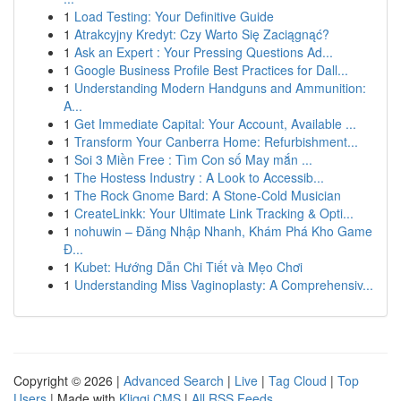
1
Load Testing: Your Definitive Guide
1
Atrakcyjny Kredyt: Czy Warto Się Zaciągnąć?
1
Ask an Expert : Your Pressing Questions Ad...
1
Google Business Profile Best Practices for Dall...
1
Understanding Modern Handguns and Ammunition:
A...
1
Get Immediate Capital: Your Account, Available ...
1
Transform Your Canberra Home: Refurbishment...
1
Soi 3 Miền Free : Tìm Con số May mắn ...
1
The Hostess Industry : A Look to Accessib...
1
The Rock Gnome Bard: A Stone-Cold Musician
1
CreateLinkk: Your Ultimate Link Tracking & Opti...
1
nohuwin – Đăng Nhập Nhanh, Khám Phá Kho Game
Đ...
1
Kubet: Hướng Dẫn Chi Tiết và Mẹo Chơi
1
Understanding Miss Vaginoplasty: A Comprehensiv...
Copyright © 2026 |
Advanced Search
|
Live
|
Tag Cloud
|
Top
Users
| Made with
Kliqqi CMS
|
All RSS Feeds