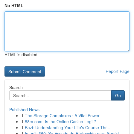
No HTML
HTML is disabled
Report Page
Search
Go
Published News
1
The Storage Complexes : A Vital Power ...
1
88m.com: Is the Online Casino Legit?
1
Bazi: Understanding Your Life's Course Thr...
1
Imunify360: Su Escudo de Protección para Servid...