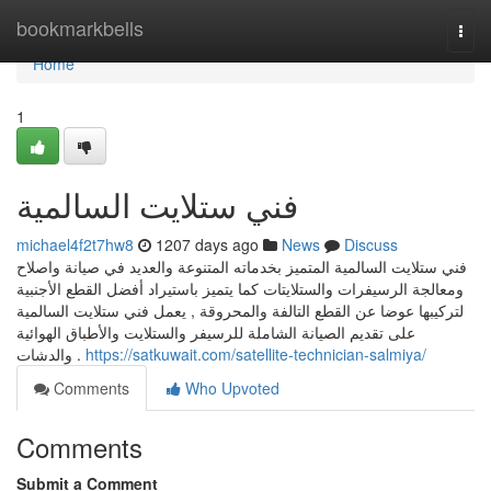
Home
bookmarkbells
Togg
navi
Home
1
فني ستلايت السالمية
michael4f2t7hw8
1207 days ago
News
Discuss
فني ستلايت السالمية المتميز بخدماته المتنوعة والعديد في صيانة واصلاح
ومعالجة الرسيفرات والستلايتات كما يتميز باستيراد أفضل القطع الأجنبية
لتركيبها عوضا عن القطع التالفة والمحروقة , يعمل فني ستلايت السالمية
على تقديم الصيانة الشاملة للرسيفر والستلايت والأطباق الهوائية
والدشات .
https://satkuwait.com/satellite-technician-salmiya/
Comments
Who Upvoted
Comments
Submit a Comment