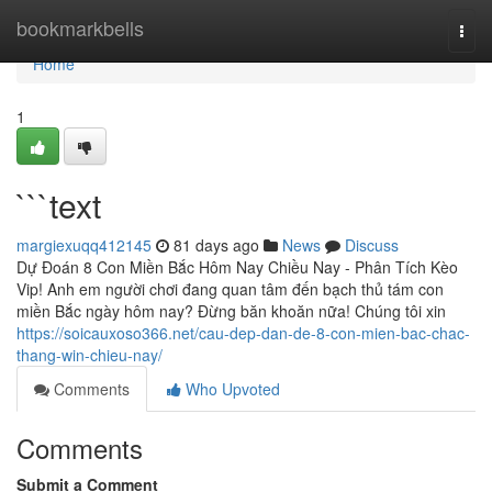
Home
bookmarkbells
Togg
navi
Home
1
```text
margiexuqq412145
81 days ago
News
Discuss
Dự Đoán 8 Con Miền Bắc Hôm Nay Chiều Nay - Phân Tích Kèo
Vip! Anh em người chơi đang quan tâm đến bạch thủ tám con
miền Bắc ngày hôm nay? Đừng băn khoăn nữa! Chúng tôi xin
https://soicauxoso366.net/cau-dep-dan-de-8-con-mien-bac-chac-
thang-win-chieu-nay/
Comments
Who Upvoted
Comments
Submit a Comment